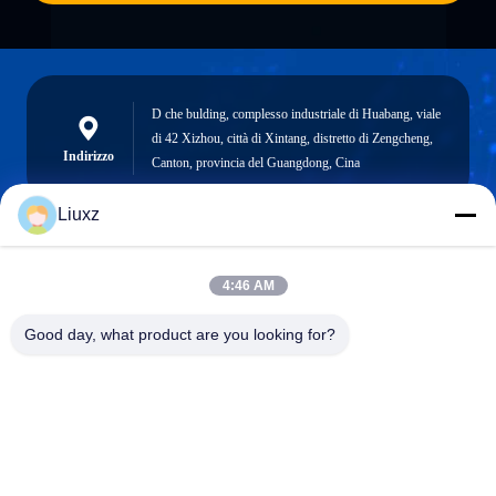
D che bulding, complesso industriale di Huabang, viale
di 42 Xizhou, città di Xintang, distretto di Zengcheng,
Indirizzo
Canton, provincia del Guangdong, Cina
Liuxz
liuxz@wyatm.com
4:46 AM
E-mail
Good day, what product are you looking for?
0086-18688901106
Telefono