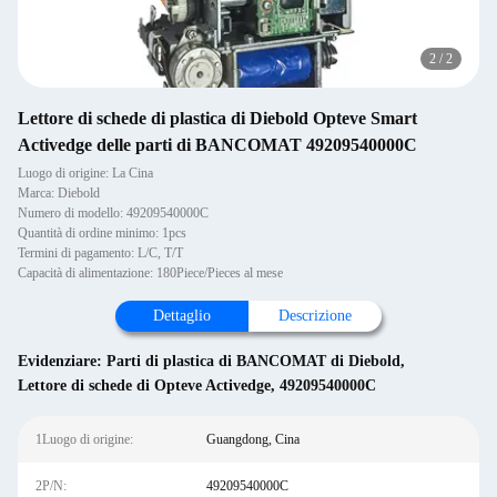
2
/
2
Lettore di schede di plastica di Diebold Opteve Smart
Activedge delle parti di BANCOMAT 49209540000C
Luogo di origine: La Cina
Marca: Diebold
Numero di modello: 49209540000C
Quantità di ordine minimo: 1pcs
Termini di pagamento: L/C, T/T
Capacità di alimentazione: 180Piece/Pieces al mese
Dettaglio
Descrizione
Evidenziare:
Parti di plastica di BANCOMAT di Diebold
,
Lettore di schede di Opteve Activedge
,
49209540000C
1Luogo di origine:
Guangdong, Cina
2P/N:
49209540000C