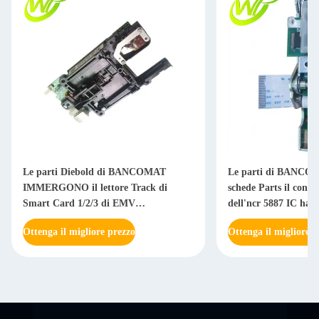
Le parti Diebold di BANCOMAT
Le parti di BANCOMA
IMMERGONO il lettore Track di
schede Parts il conta
Smart Card 1/2/3 di EMV
dell'ncr 5887 IC ha 
49209535000B
0090022326
Ottenga il migliore prezzo
Ottenga il migliore p