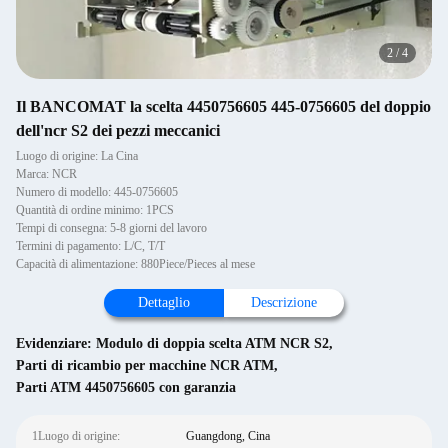
2
/
4
Il BANCOMAT la scelta 4450756605 445-0756605 del doppio
dell'ncr S2 dei pezzi meccanici
Luogo di origine: La Cina
Marca: NCR
Numero di modello: 445-0756605
Quantità di ordine minimo: 1PCS
Tempi di consegna: 5-8 giorni del lavoro
Termini di pagamento: L/C, T/T
Capacità di alimentazione: 880Piece/Pieces al mese
Dettaglio
Descrizione
Evidenziare:
Modulo di doppia scelta ATM NCR S2
,
Parti di ricambio per macchine NCR ATM
,
Parti ATM 4450756605 con garanzia
1Luogo di origine:
Guangdong, Cina