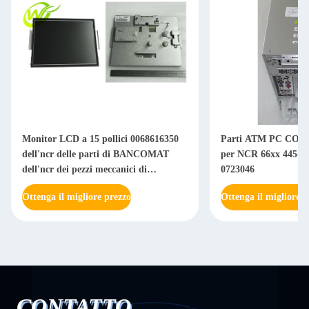
Monitor LCD a 15 pollici 0068616350
Parti ATM PC CORE
dell'ncr delle parti di BANCOMAT
per NCR 66xx 445-07
dell'ncr dei pezzi meccanici di
0723046
BANCOMAT 006-8616350
Ottenga il migliore prezzo
Ottenga il migliore p
CONTATTO