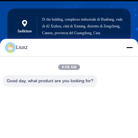
D che bulding, complesso industriale di Huabang, viale
di 42 Xizhou, città di Xintang, distretto di Zengcheng,
Indirizzo
Canton, provincia del Guangdong, Cina
Liuxz
liuxz@wyatm.com
6:08 AM
E-mail
Good day, what product are you looking for?
0086-18688901106
Telefono