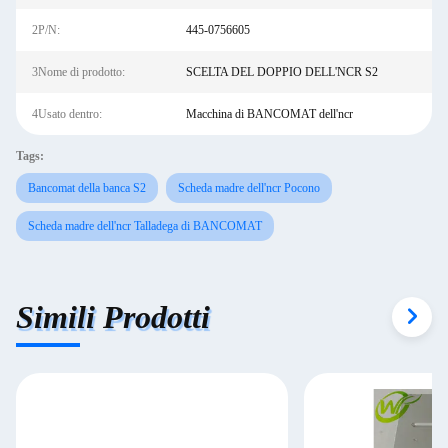
2P/N:
445-0756605
3Nome di prodotto:
SCELTA DEL DOPPIO DELL'NCR S2
4Usato dentro:
Macchina di BANCOMAT dell'ncr
Tags:
Bancomat della banca S2
Scheda madre dell'ncr Pocono
Scheda madre dell'ncr Talladega di BANCOMAT
Simili Prodotti