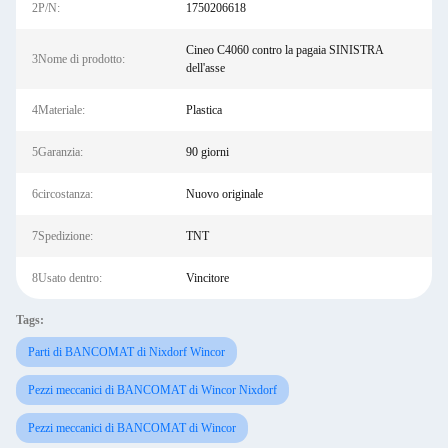
2P/N:
1750206618
Cineo C4060 contro la pagaia SINISTRA
3Nome di prodotto:
dell'asse
4Materiale:
Plastica
5Garanzia:
90 giorni
6circostanza:
Nuovo originale
7Spedizione:
TNT
8Usato dentro:
Vincitore
Tags:
Parti di BANCOMAT di Nixdorf Wincor
Pezzi meccanici di BANCOMAT di Wincor Nixdorf
Pezzi meccanici di BANCOMAT di Wincor