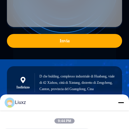
Invia
D che bulding, complesso industriale di Huabang, viale
di 42 Xizhou, città di Xintang, distretto di Zengcheng,
Indirizzo
Canton, provincia del Guangdong, Cina
Liuxz
liuxz@wyatm.com
9:44 PM
E-mail