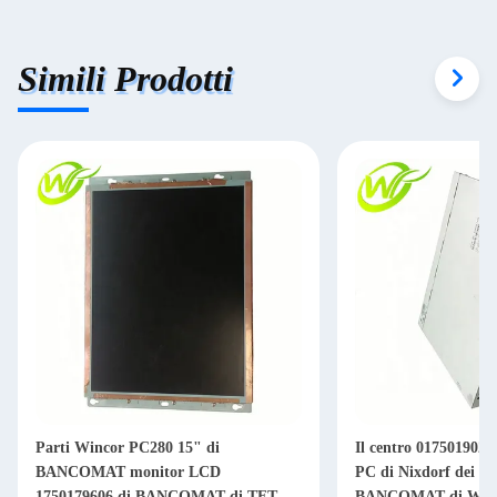
Simili Prodotti
Parti Wincor PC280 15" di
Il centro 0175019027
BANCOMAT monitor LCD
PC di Nixdorf dei pe
1750179606 di BANCOMAT di TFT
BANCOMAT di Win